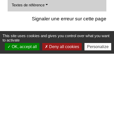
Textes de référence
Signaler une erreur sur cette page
This site uses cookies and gives you control over what you want
to activate
Nous contacter
OK, accept all
Deny all cookies
Personalize
Commune de Puylaurens
1 rue de la Mairie
81700 Puylaurens - FRANCE
+33 5 63 75 00 18
Contact par formulaire