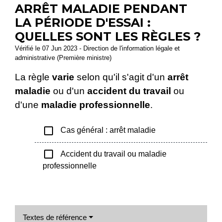
ARRÊT MALADIE PENDANT
LA PÉRIODE D'ESSAI :
QUELLES SONT LES RÈGLES ?
Vérifié le 07 Jun 2023 - Direction de l'information légale et
administrative (Première ministre)
La règle
varie
selon qu'il s'agit d'un
arrêt
maladie
ou d'un
accident du travail
ou
d'une
maladie professionnelle
.
check_box_outline_blank
Cas général : arrêt maladie
check_box_outline_blank
Accident du travail ou maladie
professionnelle
Textes de référence