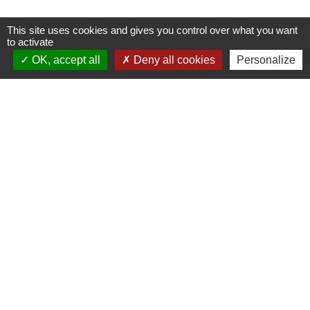
This site uses cookies and gives you control over what you want
Nous contacter
to activate
OK, accept all
Deny all cookies
Personalize
Commune de Puylaurens
1 rue de la Mairie
81700 Puylaurens - FRANCE
+33 5 63 75 00 18
Contact par formulaire
Mentions légales
-
Politique de confidentialité
-
Accessibilité
-
Plan du site
-