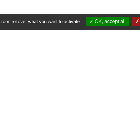
 control over what you want to activate
OK, accept all
Nous contacter
Commune de Puylaurens
1 rue de la Mairie
81700 Puylaurens - FRANCE
+33 5 63 75 00 18
Contact par formulaire
tique de confidentialité
-
Accessibilité
-
Plan du site