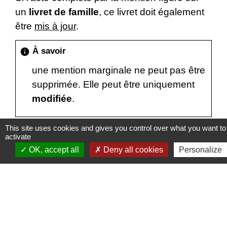
un
livret de famille
, ce livret doit également
être
mis à jour
.
À savoir
info
une mention marginale ne peut pas être
supprimée. Elle peut être uniquement
modifiée
.
This site uses cookies and gives you control over what you want to
activate
OK, accept all
Deny all cookies
Personalize
Textes de référence
Services en ligne et formulaires
Questions ? Réponses !