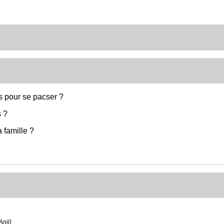
cs pour se pacser ?
s ?
 famille ?
Anil)