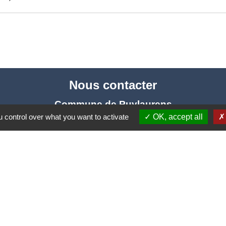
Nous contacter
Commune de Puylaurens
 control over what you want to activate
OK, accept all
1 rue de la Mairie
81700 Puylaurens - FRANCE
+33 5 63 75 00 18
Contact par formulaire