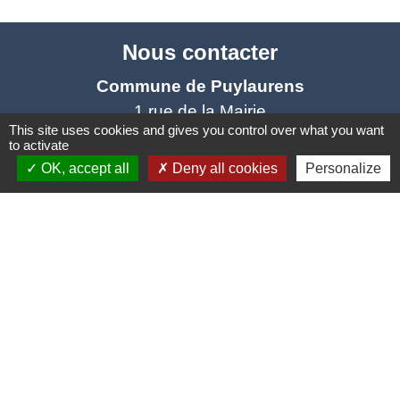
Nous contacter
Commune de Puylaurens
1 rue de la Mairie
This site uses cookies and gives you control over what you want
81700 Puylaurens - FRANCE
to activate
+33 5 63 75 00 18
OK, accept all
Deny all cookies
Personalize
Contact par formulaire
Mentions légales
-
Politique de confidentialité
-
Accessibilité
-
Plan du site
-