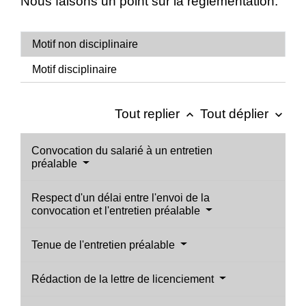
Nous faisons un point sur la réglementation.
Motif non disciplinaire
Motif disciplinaire
Tout replier
Tout déplier
keyboard_arrow_up
keyboard_arrow_down
Convocation du salarié à un entretien
préalable
Respect d'un délai entre l'envoi de la
convocation et l'entretien préalable
Tenue de l'entretien préalable
Rédaction de la lettre de licenciement