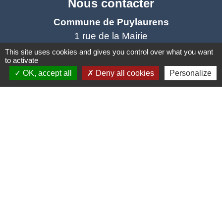
Nous contacter
Commune de Puylaurens
1 rue de la Mairie
81700 Puylaurens - FRANCE
This site uses cookies and gives you control over what you want
to activate
+33 5 63 75 00 18
OK, accept all
Deny all cookies
Personalize
Contact par formulaire
Mentions légales
-
Politique de confidentialité
-
Accessibilité
-
Plan du site
-
Gestion des cookies