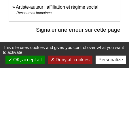
Artiste-auteur : affiliation et régime social
Ressources humaines
Signaler une erreur sur cette page
This site uses cookies and gives you control over what you want
to activate
OK, accept all
Deny all cookies
Personalize
Nous contacter
Commune de Puylaurens
1 rue de la Mairie
81700 Puylaurens - FRANCE
+33 5 63 75 00 18
Contact par formulaire