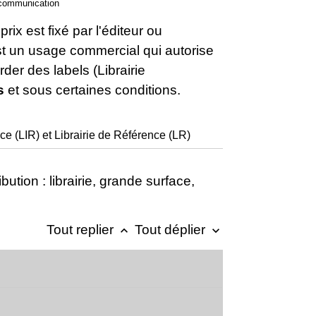
a communication
prix est fixé par l'éditeur ou
 est un usage commercial qui autorise
rder des labels (Librairie
s
et sous certaines conditions.
ce (LIR) et Librairie de Référence (LR)
bution : librairie, grande surface,
Tout replier
Tout déplier
keyboard_arrow_up
keyboard_arrow_down