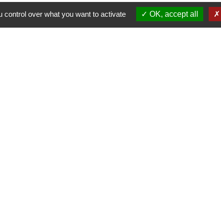
 control over what you want to activate
OK, accept all
Nous contacter
Commune de Puylaurens
1 rue de la Mairie
81700 Puylaurens - FRANCE
+33 5 63 75 00 18
Contact par formulaire