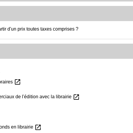
tir d'un prix toutes taxes comprises ?
n
open_in_new
braires
open_in_new
iaux de l'édition avec la librairie
open_in_new
onds en librairie