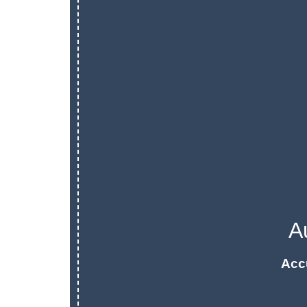
A
Acc