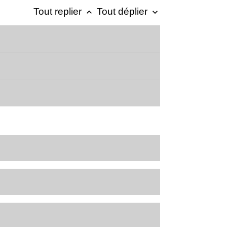
Tout replier
Tout déplier
keyboard_arrow_up
keyboard_arrow_down