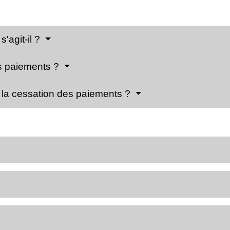
'agit-il ?
s paiements ?
 la cessation des paiements ?