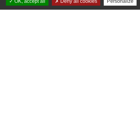
OK, accept all
Deny all cookies
Personalize
Nous contacter
Commune de Puylaurens
1 rue de la Mairie
81700 Puylaurens - FRANCE
+33 5 63 75 00 18
Contact par formulaire
Mentions légales
-
Politique de confidentialité
-
Accessibilité
-
Plan du site
-