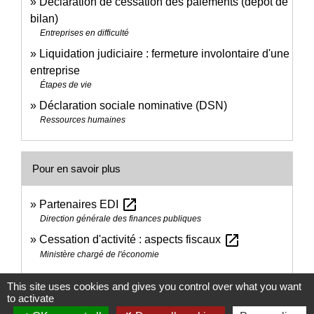
Déclaration de cessation des paiements (dépôt de
bilan)
Entreprises en difficulté
Liquidation judiciaire : fermeture involontaire d'une
entreprise
Étapes de vie
Déclaration sociale nominative (DSN)
Ressources humaines
Pour en savoir plus
open_in_new
Partenaires EDI
Direction générale des finances publiques
open_in_new
Cessation d'activité : aspects fiscaux
Ministère chargé de l'économie
This site uses cookies and gives you control over what you want
Signaler une erreur sur cette page
to activate