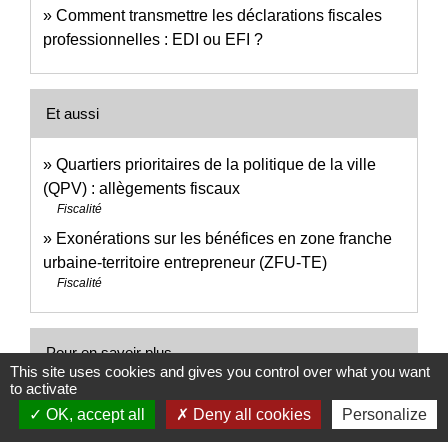
Comment transmettre les déclarations fiscales
professionnelles : EDI ou EFI ?
Et aussi
Quartiers prioritaires de la politique de la ville
(QPV) : allègements fiscaux
Fiscalité
Exonérations sur les bénéfices en zone franche
urbaine-territoire entrepreneur (ZFU-TE)
Fiscalité
Pour en savoir plus
This site uses cookies and gives you control over what you want
to activate
Conditions pour l'exonération temporaire à la CFE
OK, accept all
Deny all cookies
Personalize
open_in_new