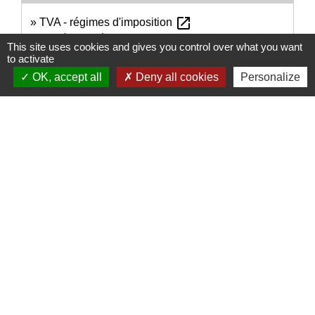
open_in_new
TVA - régimes d'imposition
Ministère chargé des finances
This site uses cookies and gives you control over what you want
to activate
Signaler une erreur sur cette page
OK, accept all
Deny all cookies
Personalize
Nous contacter
Commune de Puylaurens
1 rue de la Mairie
81700 Puylaurens - FRANCE
+33 5 63 75 00 18
Contact par formulaire