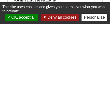
Ministère chargé de l'économie
This site uses cookies and gives you control over what you want
to activate
Signaler une erreur sur cette page
OK, accept all
Deny all cookies
Personalize
Nous contacter
Commune de Puylaurens
1 rue de la Mairie
81700 Puylaurens - FRANCE
+33 5 63 75 00 18
Contact par formulaire