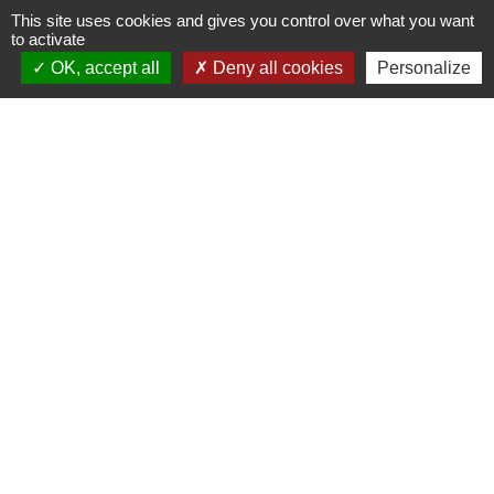
This site uses cookies and gives you control over what you want
to activate
Signaler une erreur sur cette page
OK, accept all
Deny all cookies
Personalize
Nous contacter
Commune de Puylaurens
1 rue de la Mairie
81700 Puylaurens - FRANCE
+33 5 63 75 00 18
Contact par formulaire