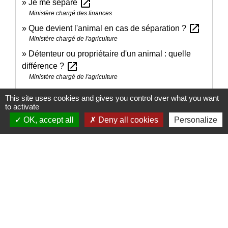
open_in_new
Je me sépare
Ministère chargé des finances
open_in_new
Que devient l'animal en cas de séparation ?
Ministère chargé de l'agriculture
Détenteur ou propriétaire d'un animal : quelle
open_in_new
différence ?
Ministère chargé de l'agriculture
Qu'est ce que le certificat / l'attestation de
This site uses cookies and gives you control over what you want
open_in_new
cession d'un animal ?
to activate
Ministère chargé de l'agriculture
OK, accept all
Deny all cookies
Personalize
Comment faire si...
Je déménage
Signaler une erreur sur cette page