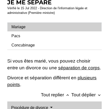
JE ME SÉPARE
Vérifié le 15 Jul 2022 - Direction de l'information légale et
administrative (Première ministre)
Mariage
Pacs
Concubinage
Si vous êtes marié, vous pouvez choisir
entre un divorce ou une
séparation de corps
.
Divorce et séparation diffèrent en
plusieurs
points
.
Tout replier
Tout déplier
keyboard_arrow_up
keyboard_arrow_down
Procédure de divorce