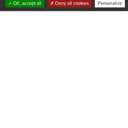
Commune de Puylaurens
OK, accept all
Deny all cookies
Personalize
1 rue de la Mairie
81700 Puylaurens - FRANCE
+33 5 63 75 00 18
Contact par formulaire
Mentions légales
-
Politique de confidentialité
-
Accessibilité
-
Plan du site
-
Gestion des cookies
Site créé en partenariat avec Réseau des Communes