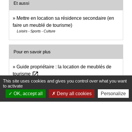
Et aussi
Mettre en location sa résidence secondaire (en
faire un meublé de tourisme)
Loisirs - Sports - Culture
Pour en savoir plus
Guide propriétaire : la location de meublés de
open_in_new
tourisme
Ministère chargé de l'environnement
This site uses cookies and gives you control over what you want
to activate
open_in_new
Réglementation des meublés de tourisme
OK, accept all
Deny all cookies
Personalize
Ministère chargé de l'économie
Signaler une erreur sur cette page