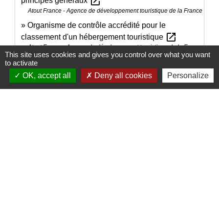
open_in_new
principes généraux
Atout France - Agence de développement touristique de la France
Organisme de contrôle accrédité pour le
open_in_new
classement d'un hébergement touristique
Atout France - Agence de développement touristique de la France
This site uses cookies and gives you control over what you want
Périmètre des zones de revitalisation rurale (ZRR)
to activate
open_in_new
OK, accept all
Deny all cookies
Personalize
Agence nationale de la cohésion des territoires (ANCT)
Professionnels du tourisme : obtenez le label
open_in_new
Tourisme & Handicap
Ministère chargé de l'économie
Signaler une erreur sur cette page
Nous contacter