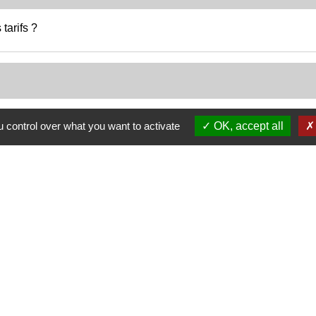
 tarifs ?
istiques
 control over what you want to activate
OK, accept all