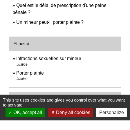
Quel est le délai de prescription d'une peine
pénale ?
Un mineur peut-il porter plainte ?
Et aussi
Infractions sexuelles sur mineur
Justice
Porter plainte
Justice
Pour en savoir plus
This site uses cookies and gives you control over what you want
to activate
OK, accept all
Deny all cookies
Personalize
open_in_new
Services d’aide aux victimes
Ministère chargé de la justice