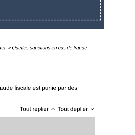
arer
>
Quelles sanctions en cas de fraude
raude fiscale est punie par des
Tout replier
Tout déplier
keyboard_arrow_up
keyboard_arrow_down