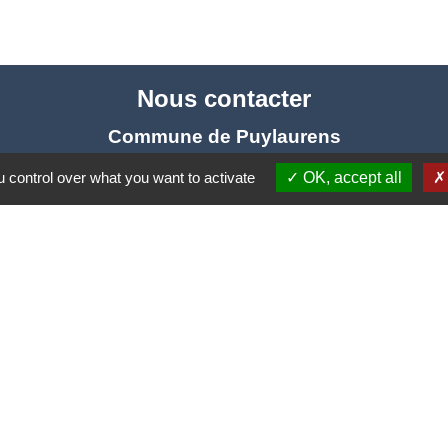
Nous contacter
Commune de Puylaurens
1 rue de la Mairie
 control over what you want to activate
OK, accept all
81700 Puylaurens - FRANCE
+33 5 63 75 00 18
Contact par formulaire
tique de confidentialité
-
Accessibilité
-
Plan du site