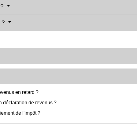
 ?
s ?
evenus en retard ?
a déclaration de revenus ?
iement de l'impôt ?