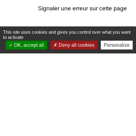
Signaler une erreur sur cette page
This site uses cookies and gives you control over what you want
to activate
Nous contacter
OK, accept all
Deny all cookies
Personalize
Commune de Puylaurens
1 rue de la Mairie
81700 Puylaurens - FRANCE
+33 5 63 75 00 18
Contact par formulaire
Mentions légales
-
Politique de confidentialité
-