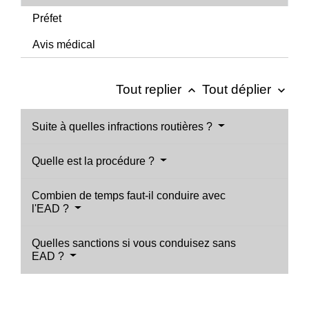
Préfet
Avis médical
Tout replier
Tout déplier
keyboard_arrow_up
keyboard_arrow_down
Suite à quelles infractions routières ?
Quelle est la procédure ?
Combien de temps faut-il conduire avec
l'EAD ?
Quelles sanctions si vous conduisez sans
EAD ?