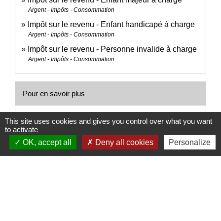
Argent - Impôts - Consommation
Impôt sur le revenu - Enfant handicapé à charge
Argent - Impôts - Consommation
Impôt sur le revenu - Personne invalide à charge
Argent - Impôts - Consommation
Pour en savoir plus
Brochure pratique 2023 - Déclaration des revenus
This site uses cookies and gives you control over what you want
open_in_new
to activate
de 2022
Ministère chargé des finances
OK, accept all
Deny all cookies
Personalize
Signaler une erreur sur cette page