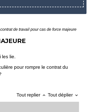
contrat de travail pour cas de force majeure
MAJEURE
les lie.
ulière pour rompre le contrat du
?
Tout replier
Tout déplier
keyboard_arrow_up
keyboard_arrow_down