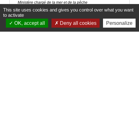
Ministère chargé de la mer et de la pêche
This site uses cookies and gives you control over what you want
to activate
Signaler une erreur sur cette page
OK, accept all
Deny all cookies
Personalize
Nous contacter
Commune de Puylaurens
1 rue de la Mairie
81700 Puylaurens - FRANCE
+33 5 63 75 00 18
Contact par formulaire