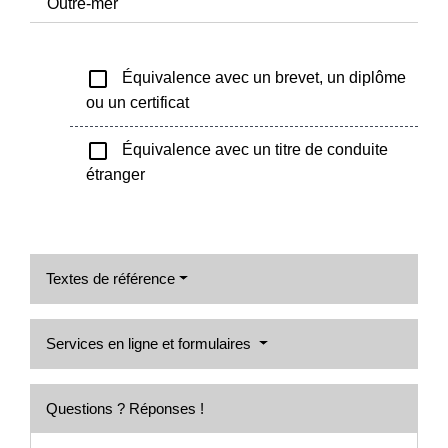
Outre-mer
check_box_outline_blank
Équivalence avec un brevet, un diplôme
ou un certificat
check_box_outline_blank
Équivalence avec un titre de conduite
étranger
Textes de référence
Services en ligne et formulaires
Questions ? Réponses !