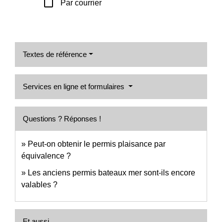
check_box_outline_blank
Par courrier
Textes de référence
Services en ligne et formulaires
Questions ? Réponses !
Peut-on obtenir le permis plaisance par
équivalence ?
Les anciens permis bateaux mer sont-ils encore
valables ?
Et aussi