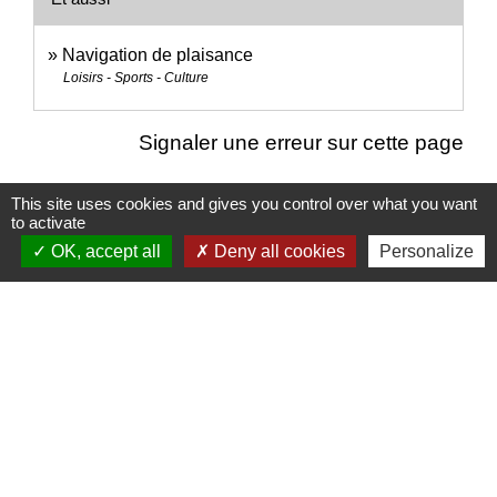
Navigation de plaisance
Loisirs - Sports - Culture
Signaler une erreur sur cette page
This site uses cookies and gives you control over what you want
to activate
OK, accept all
Deny all cookies
Personalize
Nous contacter
Commune de Puylaurens
1 rue de la Mairie
81700 Puylaurens - FRANCE
+33 5 63 75 00 18
Contact par formulaire