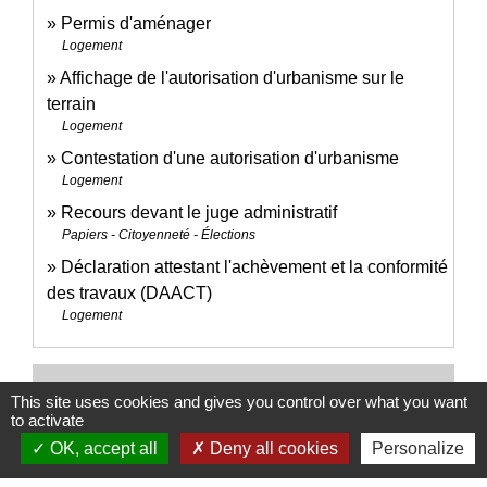
Permis d'aménager
Logement
Affichage de l'autorisation d'urbanisme sur le
terrain
Logement
Contestation d'une autorisation d'urbanisme
Logement
Recours devant le juge administratif
Papiers - Citoyenneté - Élections
Déclaration attestant l'achèvement et la conformité
des travaux (DAACT)
Logement
Pour en savoir plus
This site uses cookies and gives you control over what you want
to activate
open_in_new
Le permis modificatif
OK, accept all
Deny all cookies
Personalize
Ordre des architectes