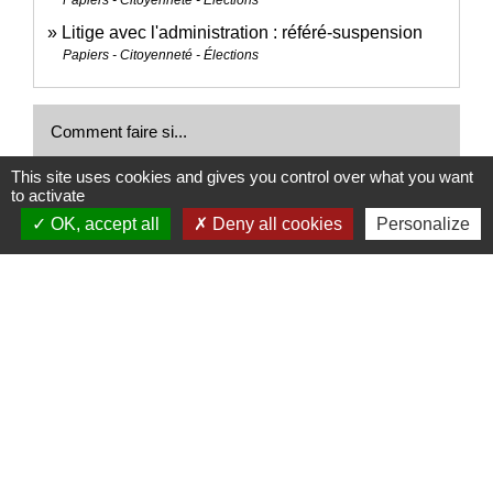
Litige avec l'administration : référé-suspension
Papiers - Citoyenneté - Élections
Comment faire si...
This site uses cookies and gives you control over what you want
J'achète un logement
to activate
OK, accept all
Deny all cookies
Personalize
Signaler une erreur sur cette page
Nous contacter
Commune de Puylaurens
1 rue de la Mairie
81700 Puylaurens - FRANCE