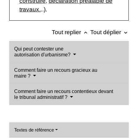
construire
,
déclaration préalable de
travaux.
..).
Tout replier
Tout déplier
keyboard_arrow_up
keyboard_arrow_down
Qui peut contester une
autorisation d'urbanisme?
Comment faire un recours gracieux au
maire ?
Comment faire un recours contentieux devant
le tribunal administratif ?
Textes de référence