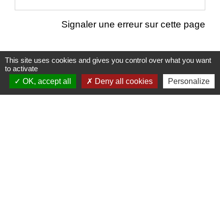
Signaler une erreur sur cette page
This site uses cookies and gives you control over what you want
to activate
Nous contacter
OK, accept all
Deny all cookies
Personalize
Commune de Puylaurens
1 rue de la Mairie
81700 Puylaurens - FRANCE
+33 5 63 75 00 18
Contact par formulaire