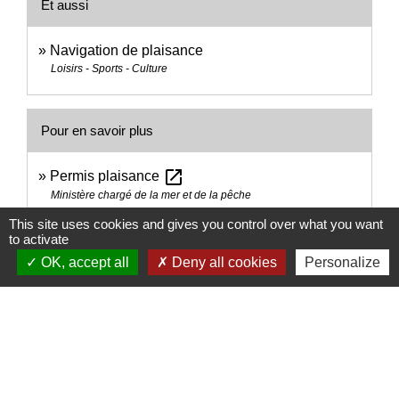
Et aussi
Navigation de plaisance
Loisirs - Sports - Culture
Pour en savoir plus
open_in_new
Permis plaisance
Ministère chargé de la mer et de la pêche
Équipements de sécurité des bateaux de
This site uses cookies and gives you control over what you want
to activate
open_in_new
plaisance en mer
OK, accept all
Deny all cookies
Personalize
Ministère chargé de la mer et de la pêche
Signaler une erreur sur cette page