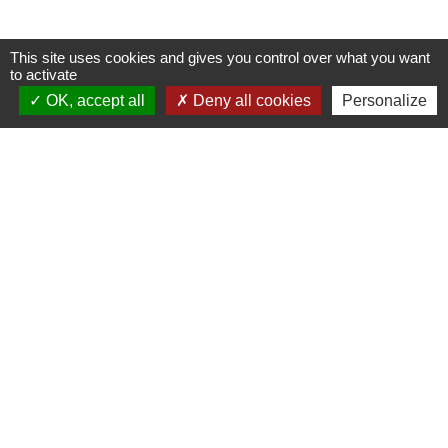
This site uses cookies and gives you control over what you want
Nous contacter
to activate
OK, accept all
Deny all cookies
Personalize
Commune de Puylaurens
1 rue de la Mairie
81700 Puylaurens - FRANCE
+33 5 63 75 00 18
Contact par formulaire
Mentions légales
-
Politique de confidentialité
-
Accessibilité
-
Plan du site
-