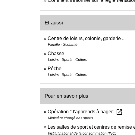
Comment s'informer sur la réglementation
Et aussi
Centre de loisirs, colonie, garderie ...
Famille - Scolarité
Chasse
Loisirs - Sports - Culture
Pêche
Loisirs - Sports - Culture
Pour en savoir plus
open_in_new
Opération "J'apprends à nager"
Ministère chargé des sports
Les salles de sport et centres de remise
Institut national de la consommation (INC)