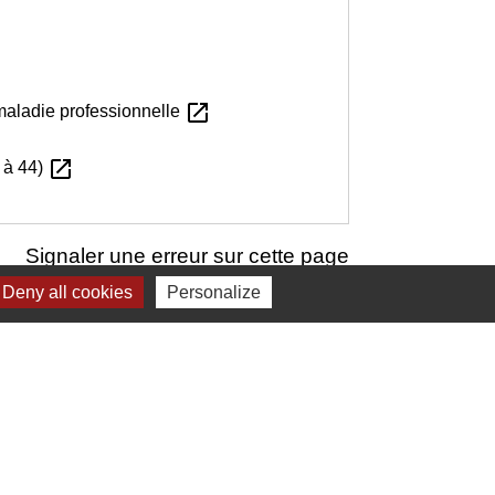
open_in_new
 maladie professionnelle
open_in_new
 à 44)
Signaler une erreur sur cette page
Deny all cookies
Personalize