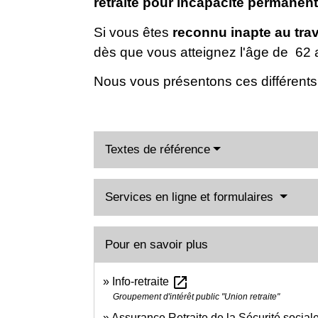
retraite pour incapacité permanen
Si vous êtes
reconnu inapte au trav
dès que vous atteignez l'âge de 62 
Nous vous présentons ces différents d
Textes de référence
Services en ligne et formulaires
Pour en savoir plus
open_in_new
Info-retraite
Groupement d'intérêt public "Union retraite"
Assurance Retraite de la Sécurité social