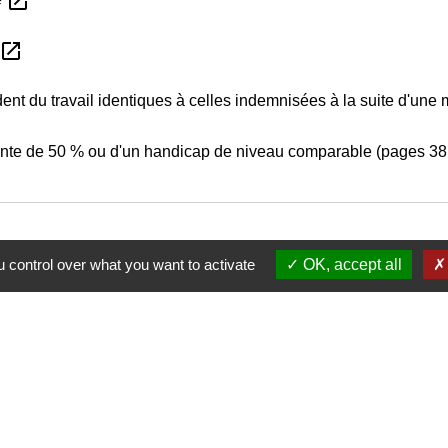
open_in_new
open_in_new
ent du travail identiques à celles indemnisées à la suite d'une
anente de 50 % ou d'un handicap de niveau comparable (pages 38
 control over what you want to activate
OK, accept all
Nous contacter
Commune de Puylaurens
1 rue de la Mairie
81700 Puylaurens - FRANCE