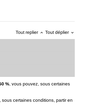
Tout replier
Tout déplier
keyboard_arrow_up
keyboard_arrow_down
50 %
, vous pouvez, sous certaines
 sous certaines conditions, partir en