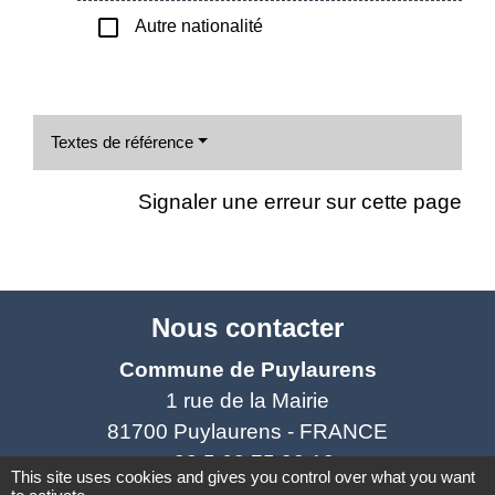
check_box_outline_blank
Autre nationalité
Textes de référence
Signaler une erreur sur cette page
Nous contacter
Commune de Puylaurens
1 rue de la Mairie
81700 Puylaurens - FRANCE
+33 5 63 75 00 18
This site uses cookies and gives you control over what you want