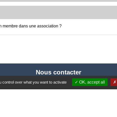
un membre dans une association ?
Nous contacter
Commune de Puylaurens
 control over what you want to activate
OK, accept all
1 rue de la Mairie
81700 Puylaurens - FRANCE
+33 5 63 75 00 18
Contact par formulaire