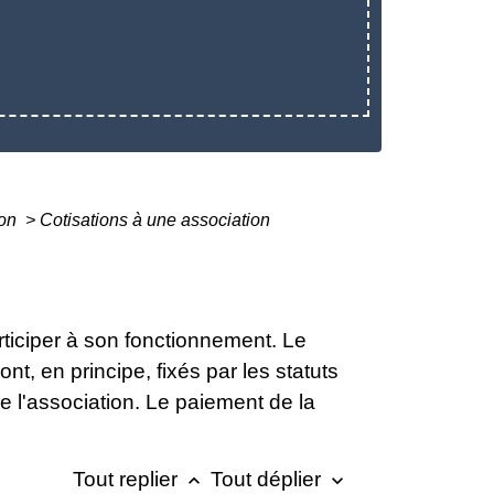
ion
>
Cotisations à une association
ticiper à son fonctionnement. Le
t, en principe, fixés par les statuts
e l'association. Le paiement de la
Tout replier
Tout déplier
keyboard_arrow_up
keyboard_arrow_down