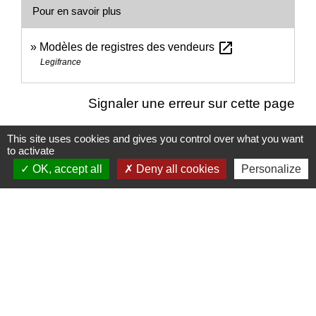
Pour en savoir plus
open_in_new
Modèles de registres des vendeurs
Legifrance
Signaler une erreur sur cette page
This site uses cookies and gives you control over what you want
to activate
OK, accept all
Deny all cookies
Personalize
Nous contacter
Commune de Puylaurens
1 rue de la Mairie
81700 Puylaurens - FRANCE
+33 5 63 75 00 18
Contact par formulaire