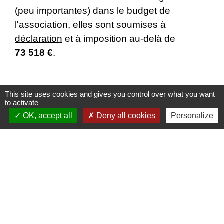
(peu importantes) dans le budget de
l'association, elles sont soumises à
déclaration
et à imposition au-delà de
73 518 €
.
This site uses cookies and gives you control over what you want
Textes de référence
to activate
OK, accept all
Deny all cookies
Personalize
Questions ? Réponses !
Qu'appelle-t-on gestion désintéressée d'une
association ?
Signaler une erreur sur cette page