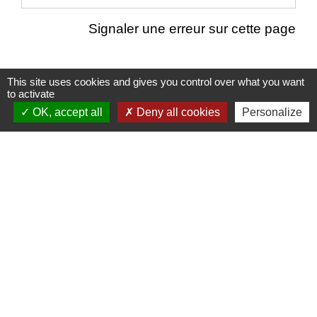
Signaler une erreur sur cette page
This site uses cookies and gives you control over what you want
to activate
Nous contacter
OK, accept all
Deny all cookies
Personalize
Commune de Puylaurens
1 rue de la Mairie
81700 Puylaurens - FRANCE
+33 5 63 75 00 18
Contact par formulaire