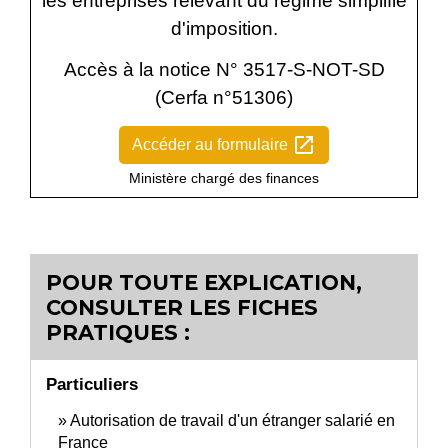
les entreprises relevant du régime simplifié
d'imposition.
Accès à la notice N° 3517-S-NOT-SD
(Cerfa n°51306)
open_in_new
Accéder au formulaire
Ministère chargé des finances
POUR TOUTE EXPLICATION,
CONSULTER LES FICHES
PRATIQUES :
Particuliers
Autorisation de travail d'un étranger salarié en
France