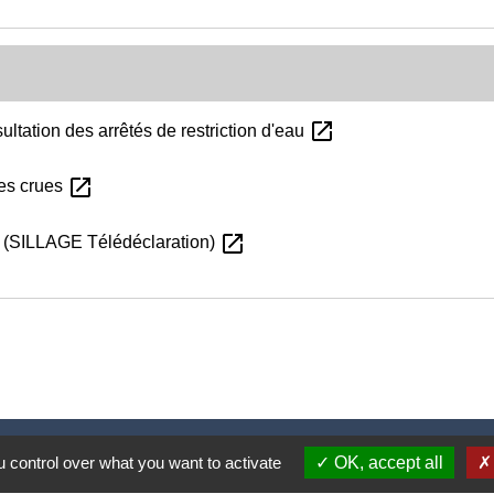
open_in_new
ultation des arrêtés de restriction d'eau
open_in_new
des crues
open_in_new
e (SILLAGE Télédéclaration)
Nous contacter
 control over what you want to activate
OK, accept all