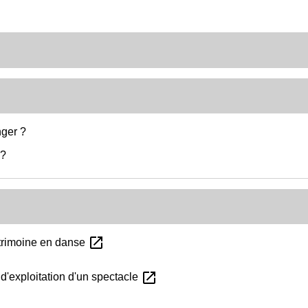
nger ?
 ?
open_in_new
patrimoine en danse
open_in_new
 d'exploitation d'un spectacle