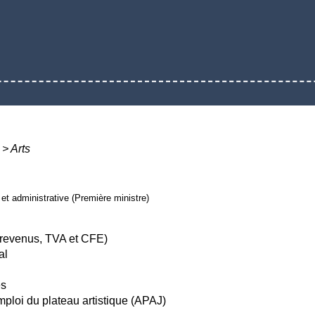
>
Arts
e et administrative (Première ministre)
de revenus, TVA et CFE)
al
es
mploi du plateau artistique (APAJ)