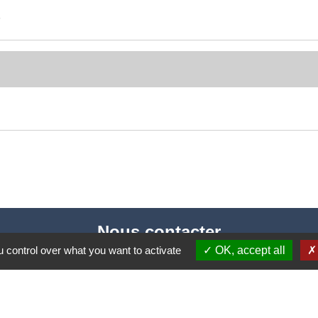
n
Nous contacter
 control over what you want to activate
OK, accept all
Commune de Puylaurens
1 rue de la Mairie
81700 Puylaurens - FRANCE