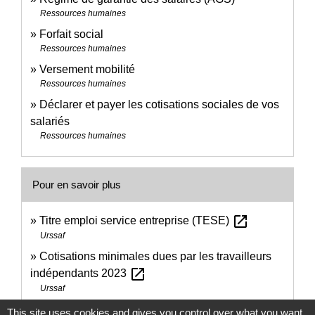
Ressources humaines
Forfait social
Ressources humaines
Versement mobilité
Ressources humaines
Déclarer et payer les cotisations sociales de vos
salariés
Ressources humaines
Pour en savoir plus
open_in_new
Titre emploi service entreprise (TESE)
Urssaf
Cotisations minimales dues par les travailleurs
open_in_new
indépendants 2023
Urssaf
This site uses cookies and gives you control over what you want