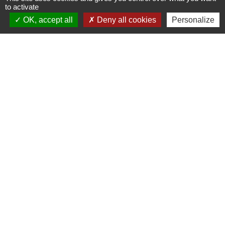
to activate
Signaler une erreur sur cette page
OK, accept all
Deny all cookies
Personalize
Nous contacter
Commune de Puylaurens
1 rue de la Mairie
81700 Puylaurens - FRANCE
+33 5 63 75 00 18
Contact par formulaire
Mentions légales
-
Politique de confidentialité
-