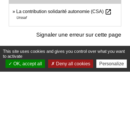
open_in_new
La contribution solidarité autonomie (CSA)
Urssaf
Signaler une erreur sur cette page
This site uses cookies and gives you control over what you want
to activate
OK, accept all
Deny all cookies
Personalize
Nous contacter
Commune de Puylaurens
1 rue de la Mairie
81700 Puylaurens - FRANCE
+33 5 63 75 00 18
Contact par formulaire