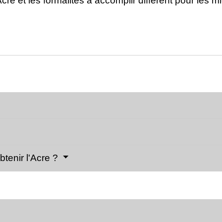
Acre et les formalités à accomplir diffèrent pour les 
tenir l'Acre ?