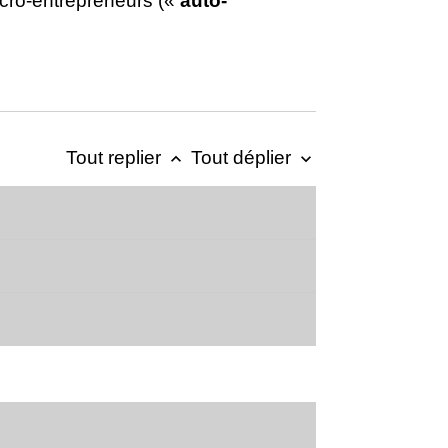
micro-entrepreneurs («
auto-
Tout replier
Tout déplier
keyboard_arrow_up
keyboard_arrow_down