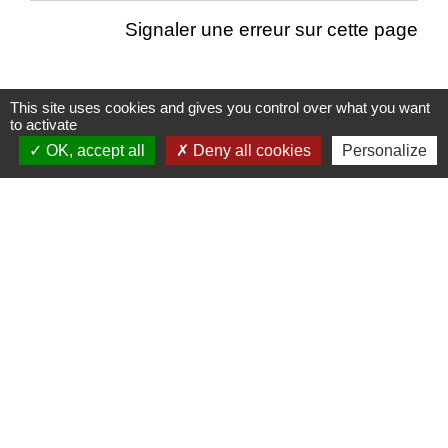
Signaler une erreur sur cette page
This site uses cookies and gives you control over what you want
to activate
Nous contacter
OK, accept all
Deny all cookies
Personalize
Commune de Puylaurens
1 rue de la Mairie
81700 Puylaurens - FRANCE
+33 5 63 75 00 18
Contact par formulaire
Mentions légales
-
Politique de confidentialité
-