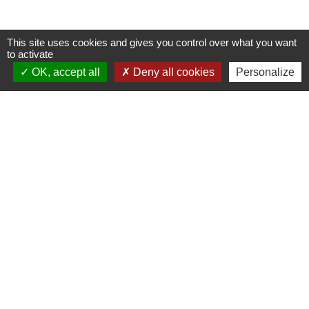
This site uses cookies and gives you control over what you want
to activate
Nous contacter
OK, accept all
Deny all cookies
Personalize
Commune de Puylaurens
1 rue de la Mairie
81700 Puylaurens - FRANCE
+33 5 63 75 00 18
Contact par formulaire
Mentions légales
-
Politique de confidentialité
-
Accessibilité
-
Plan du site
-