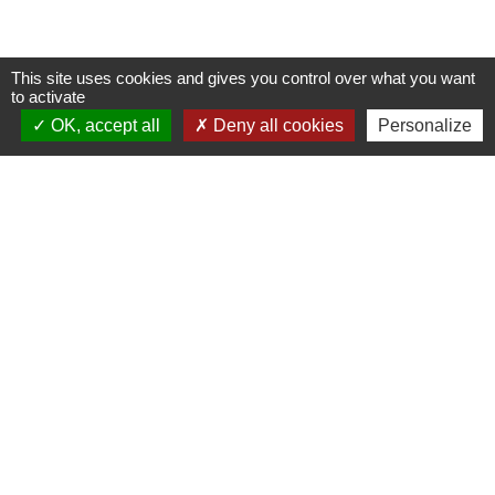
This site uses cookies and gives you control over what you want
to activate
Nous contacter
OK, accept all
Deny all cookies
Personalize
Commune de Puylaurens
1 rue de la Mairie
81700 Puylaurens - FRANCE
+33 5 63 75 00 18
Contact par formulaire
Mentions légales
-
Politique de confidentialité
-
Accessibilité
-
Plan du site
-